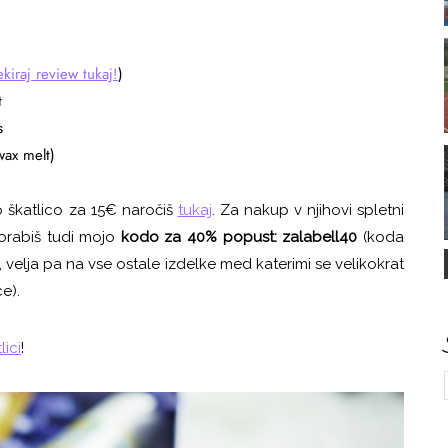
kiraj review tukaj!
)
t
s
ax melt)
o škatlico za 15€ naročiš
tukaj
. Za nakup v njihovi spletni
rabiš tudi mojo
kodo za 40% popust:
zalabell40
(koda
 velja pa na vse ostale izdelke med katerimi se velikokrat
ce).
lici
!