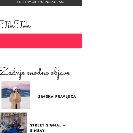
FOLLOW ME ON INSTAGRAM
TikTok
Zadnje modne objave
ZIMSKA PRAVLJICA
STREET SIGNAL –
SINSAY