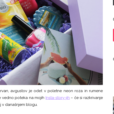
rvan, avgustov je odet v poletne neon roza in rumene
ice vedno poteka na mojih
Insta-story-jih
– če si razkrivanje
aj v današnjem blogu.