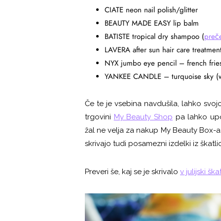
CIATE neon nail polish/glitter
BEAUTY MADE EASY lip balm
BATISTE tropical dry shampoo (
preče
LAVERA after sun hair care treatmen
NYX jumbo eye pencil – french frie
YANKEE CANDLE – turquoise sky (w
Če te je vsebina navdušila, lahko svoj
trgovini
My Beauty Shop
pa lahko upo
žal ne velja za nakup My Beauty Box-a,
skrivajo tudi posamezni izdelki iz škatli
Preveri še, kaj se je skrivalo
v julijski škat