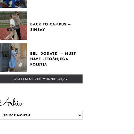
BACK TO CAMPUS –
SINSAY
BELI DODATKI – MUST
HAVE LETOŠNJEGA
POLETJA
OGLEJ SI ŠE VEČ MODNIH OBJAV
Arhiv
ARHIV