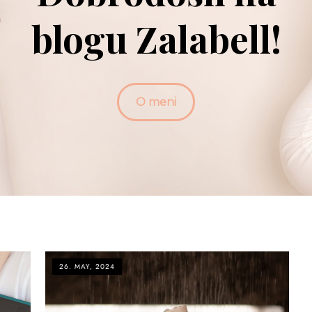
blogu Zalabell!
O meni
26. MAY, 2024