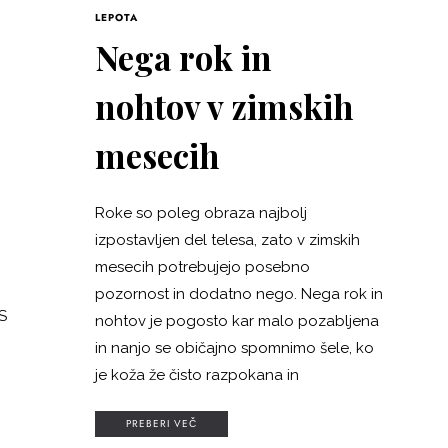
LEPOTA
Nega rok in
nohtov v zimskih
mesecih
Roke so poleg obraza najbolj
izpostavljen del telesa, zato v zimskih
mesecih potrebujejo posebno
pozornost in dodatno nego. Nega rok in
 S
nohtov je pogosto kar malo pozabljena
in nanjo se običajno spomnimo šele, ko
je koža že čisto razpokana in
PREBERI VEČ