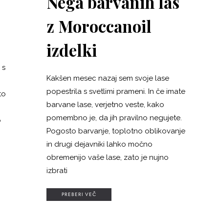
Nega barvanih las
z Moroccanoil
izdelki
 s
Kakšen mesec nazaj sem svoje lase
popestrila s svetlimi prameni. In če imate
to
barvane lase, verjetno veste, kako
pomembno je, da jih pravilno negujete.
o
Pogosto barvanje, toplotno oblikovanje
in drugi dejavniki lahko močno
obremenijo vaše lase, zato je nujno
izbrati
PREBERI VEČ