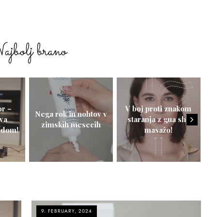
jbolj brano
or –
V boj proti znakom
Nega rok in nohtov v
va
staranja z gua sha
zimskih mesecih
 dom!
masažo!
9. FEBRUARY, 2024