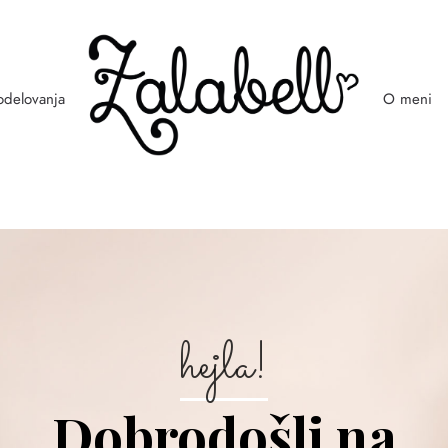
odelovanja
O meni
hejla!
Dobrodošli na