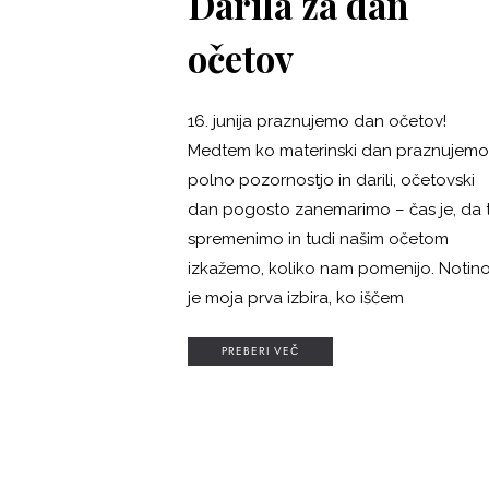
Darila za dan
očetov
16. junija praznujemo dan očetov!
Medtem ko materinski dan praznujemo
polno pozornostjo in darili, očetovski
dan pogosto zanemarimo – čas je, da 
spremenimo in tudi našim očetom
izkažemo, koliko nam pomenijo. Notin
je moja prva izbira, ko iščem
PREBERI VEČ