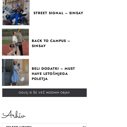
STREET SIGNAL – SINSAY
BACK TO CAMPUS –
SINSAY
BELI DODATKI – MUST
HAVE LETOŠNJEGA
POLETJA
OGLEJ SI ŠE VEČ MODNIH OBJAV
Arhiv
ARHIV