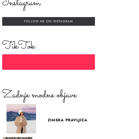
Instagram
FOLLOW ME ON INSTAGRAM
TikTok
Zadnje modne objave
ZIMSKA PRAVLJICA