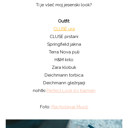
Ti je všeč moj jesenski look?
Outfit
:
CLUSE ura
CLUSE prstani
Springfield jakna
Terra Nova puli
H&M krilo
Zara klobuk
Deichmann torbica
Deichmann gležnjarji
nohtki
Perfect Look by Karmen
Foto:
Pia Hočevar Mucić