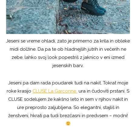
Jeseni se vreme ohladi, zato je primerno za krila in obleke
midi dolžine. Da pa te ob hladnejših jutrih in večerih ne
zebe, lahko svoj look popestriš z jaknico v eni izmed
jesenskih barv.
Jeseni pa dam rada poudarek tudi na nakit. Tokrat moje
roke krasijo
CLUSE La Garconne
ura in čudoviti prstani. S
CLUSE sodelujem že kakšno leto in sem v njihov nakit in
ure preprosto zaljubljena. So elegantni, stajliš in
ženstveni, hkrati pa tudi brezčasni in predvsem – modni!