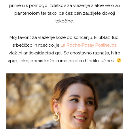
primeru s pomočjo izdelkov za vlaženje z aloe vero ali
pantenolom ter tako, da čez dan zaužijete dovolj
tekočine.
Moj favorit za vlaženje kože po sončenju, ki ublaži tudi
srbečičco in rdečico, je
La Roche-Posay Posthelios
vlažilni antioksidacijski gel. Se enostavno raznaša, hitro
vpija, takoj pomiri kožo in ima prijeten hladilni učinek.