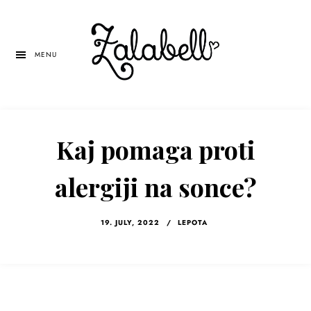
Skip
Skip
Skip
to
to
to
main
primary
left
MENU
content
sidebar
navigation
Kaj pomaga proti
alergiji na sonce?
19. JULY, 2022
/
LEPOTA