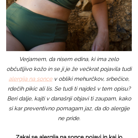
Verjamem, da nisem edina, ki ima zelo
občutljivo kožo in se ji je že večkrat pojavila tudi
alergija na sonce
v obliki mehurčkov, srbečice,
rdečih pikic ali lis. Se tudi ti najdeš v tem opisu?
Beri dalje, kajti v današnji objavi ti zaupam, kako
si kar preventivno pomagam jaz, da do alergije
ne pride.
Zakaj se alergija na sonce pojavi in kaj jo