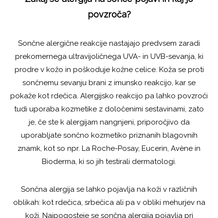
povzroča?
Sončne alergične reakcije nastajajo predvsem zaradi
prekomernega ultravijoličnega UVA- in UVB-sevanja, ki
prodre v kožo in poškoduje kožne celice. Koža se proti
sončnemu sevanju brani z imunsko reakcijo, kar se
pokaže kot rdečica. Alergijsko reakcijo pa lahko povzroči
tudi uporaba kozmetike z določenimi sestavinami, zato
je, če ste k alergijam nangnjeni, priporočjivo da
uporabljate sončno kozmetiko priznanih blagovnih
znamk, kot so npr. La Roche-Posay, Eucerin, Avène in
Bioderma, ki so jih testirali dermatologi.
Sončna alergija se lahko pojavlja na koži v različnih
oblikah: kot rdečica, srbečica ali pa v obliki mehurjev na
koži. Najpogosteje se sončna alergija pojavlja pri