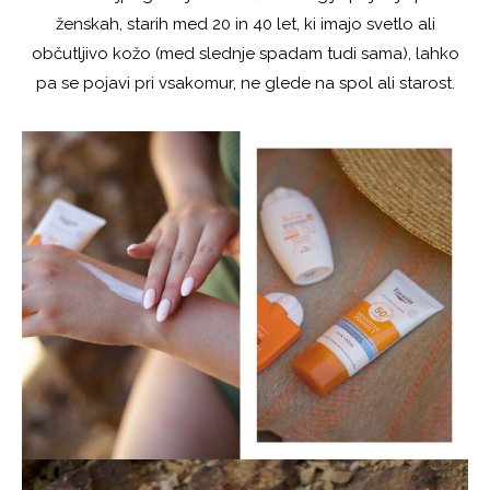
ženskah, starih med 20 in 40 let, ki imajo svetlo ali
občutljivo kožo (med slednje spadam tudi sama), lahko
pa se pojavi pri vsakomur, ne glede na spol ali starost.