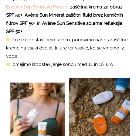
Eucerin Sun Sensitive Protect
zaščitna krema za obraz
SPF 50+
,
Avène
Sun Minéral zaščitni fluid brez kemičnih
filtrov SPF 50+
in
Avène
Sun Sensitive solarna refleksija
SPF 50+
ko se izpostavljamo soncu, ponovimo nanos zaščitne
kreme na vsaki dve ali tri ure ter vsakič, ko se vrnemo iz
vode
omejimo izpostavljanje soncu med 11. in 16. uro