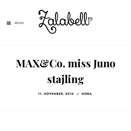
Skip
Skip
Skip
to
to
to
main
primary
left
MENU
content
sidebar
navigation
MAX&Co. miss Juno
stajling
11. NOVEMBER, 2016
/
MODA