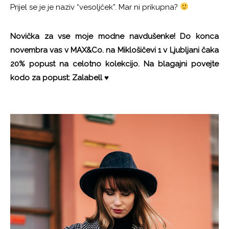
Prijel se je je naziv “vesoljček”. Mar ni prikupna?
Novička za vse moje modne navdušenke! Do konca
novembra vas v MAX&Co. na Miklošičevi 1 v Ljubljani čaka
20% popust na celotno kolekcijo. Na blagajni povejte
kodo za popust: Zalabell
♥