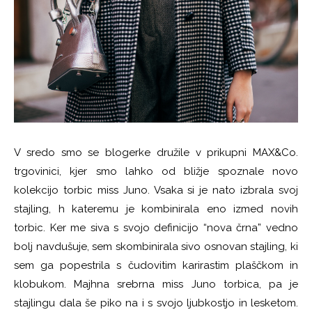
V sredo smo se blogerke družile v prikupni MAX&Co.
trgovinici, kjer smo lahko od bližje spoznale novo
kolekcijo torbic miss Juno. Vsaka si je nato izbrala svoj
stajling, h kateremu je kombinirala eno izmed novih
torbic. Ker me siva s svojo definicijo “nova črna” vedno
bolj navdušuje, sem skombinirala sivo osnovan stajling, ki
sem ga popestrila s čudovitim karirastim plaščkom in
klobukom. Majhna srebrna miss Juno torbica, pa je
stajlingu dala še piko na i s svojo ljubkostjo in lesketom.