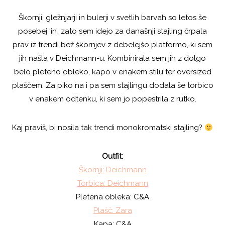
Škornji, gležnjarji in bulerji v svetlih barvah so letos še
posebej ‘in’, zato sem idejo za današnji stajling črpala
prav iz trendi bež škornjev z debelejšo platformo, ki sem
jih našla v Deichmann-u. Kombinirala sem jih z dolgo
belo pleteno obleko, kapo v enakem stilu ter oversized
plaščem. Za piko na i pa sem stajlingu dodala še torbico
v enakem odtenku, ki sem jo popestrila z rutko.
Kaj praviš, bi nosila tak trendi monokromatski stajling?
Outfit:
Škornji: Deichmann
Torbica: Deichmann
Pletena obleka: C&A
Plašč: Zara
Kapa: C&A