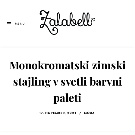
Skip
Skip
Skip
to
to
to
main
primary
left
MENU
content
sidebar
navigation
Monokromatski zimski
stajling v svetli barvni
paleti
17. NOVEMBER, 2021
/
MODA