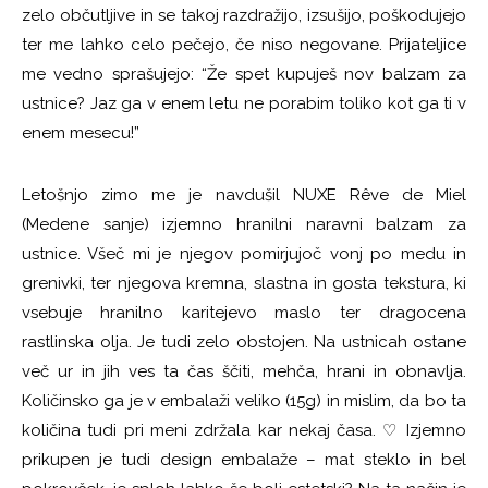
zelo občutljive in se takoj razdražijo, izsušijo, poškodujejo
ter me lahko celo pečejo, če niso negovane. Prijateljice
me vedno sprašujejo: “Že spet kupuješ nov balzam za
ustnice? Jaz ga v enem letu ne porabim toliko kot ga ti v
enem mesecu!”
Letošnjo zimo me je navdušil NUXE Rêve de Miel
(Medene sanje) izjemno hranilni naravni balzam za
ustnice. Všeč mi je njegov pomirjujoč vonj po medu in
grenivki, ter njegova kremna, slastna in gosta tekstura, ki
vsebuje hranilno karitejevo maslo ter dragocena
rastlinska olja. Je tudi zelo obstojen. Na ustnicah ostane
več ur in jih ves ta čas ščiti, mehča, hrani in obnavlja.
Količinsko ga je v embalaži veliko (15g) in mislim, da bo ta
količina tudi pri meni zdržala kar nekaj časa.
♡
Izjemno
prikupen je tudi design embalaže – mat steklo in bel