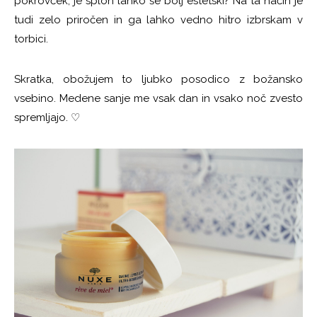
pokrovček, je sploh lahko še bolj estetski? Na ta način je
tudi zelo priročen in ga lahko vedno hitro izbrskam v
torbici.
Skratka, obožujem to ljubko posodico z božansko
vsebino. Medene sanje me vsak dan in vsako noč zvesto
spremljajo.
♡