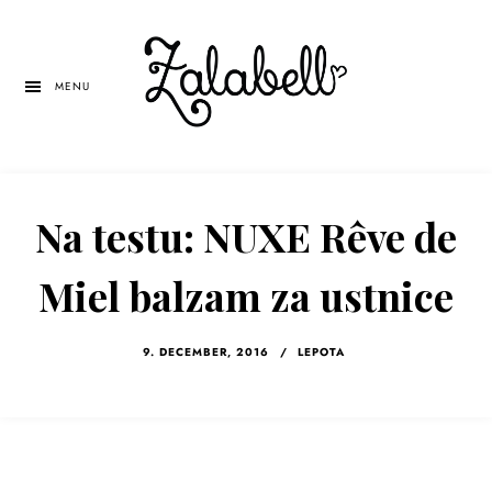
Skip
Skip
Skip
to
to
to
main
primary
left
MENU
content
sidebar
navigation
Na testu: NUXE Rêve de
Miel balzam za ustnice
9. DECEMBER, 2016
/
LEPOTA