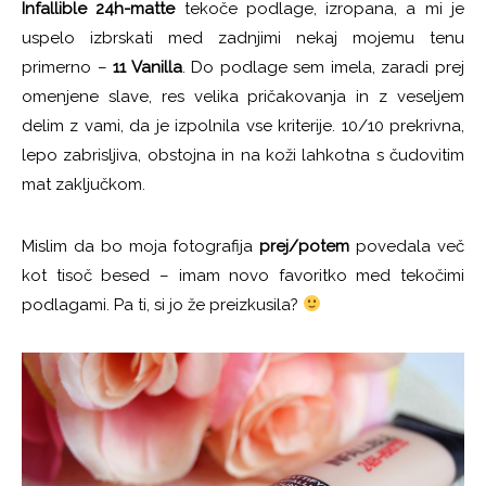
Infallible 24h-matte
tekoče podlage, izropana, a mi je
uspelo izbrskati med zadnjimi nekaj mojemu tenu
primerno –
11 Vanilla
. Do podlage sem imela, zaradi prej
omenjene slave, res velika pričakovanja in z veseljem
delim z vami, da je izpolnila vse kriterije. 10/10 prekrivna,
lepo zabrisljiva, obstojna in na koži lahkotna s čudovitim
mat zaključkom.
Mislim da bo moja fotografija
prej/potem
povedala več
kot tisoč besed – imam novo favoritko med tekočimi
podlagami. Pa ti, si jo že preizkusila?