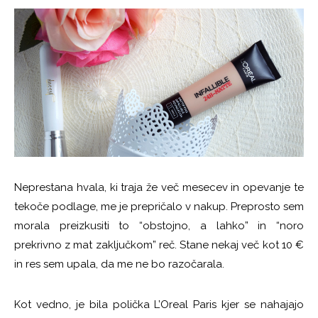
Neprestana hvala, ki traja že več mesecev in opevanje te
tekoče podlage, me je prepričalo v nakup. Preprosto sem
morala preizkusiti to “obstojno, a lahko” in “noro
prekrivno z mat zaključkom” reč. Stane nekaj več kot 10 €
in res sem upala, da me ne bo razočarala.
Kot vedno, je bila polička L’Oreal Paris kjer se nahajajo