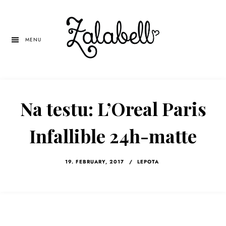
Skip
Skip
Skip
to
to
to
main
primary
left
MENU
content
sidebar
navigation
Na testu: L’Oreal Paris
Infallible 24h-matte
19. FEBRUARY, 2017
/
LEPOTA