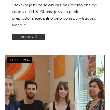
Vsekakor je bil že skrajni čas, da uredimo dnevno
sobo v naši hiši. Obema je v oko padlo
preprosto, a elegantno belo pohištvo v trgovini.
Mene je
PREBERI VEČ
29. JUNE, 2016