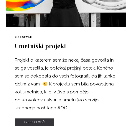
LIFESTYLE
Umetniški projekt
Projekt o katerem sem že nekaj časa govorila in
se ga veselila, je potekal prejšnji petek. Končno
sem se dokopala do vseh fotografij, da jih lahko
delim z vami.
K projektu sem bila povabljena
kot umetnica, ki bi v živo s pomočjo
obiskovalcev ustvarila umetniško verzijo
uradnega hashtaga #OO
PREBERI VEČ