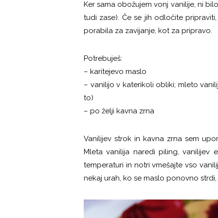
Ker sama obožujem vonj vanilije, ni bi
tudi zase). Če se jih odločite priprav
porabila za zavijanje, kot za pripravo.
Potrebuješ:
– karitejevo maslo
– vanilijo v katerikoli obliki; mleto vanil
to)
– po želji kavna zrna
Vanilijev strok in kavna zrna sem upo
Mleta vanilija naredi piling, vanilije
temperaturi in notri vmešajte vso vanili
nekaj urah, ko se maslo ponovno strdi, s