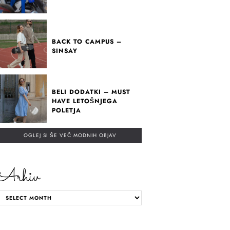
BACK TO CAMPUS –
SINSAY
BELI DODATKI – MUST
HAVE LETOŠNJEGA
POLETJA
OGLEJ SI ŠE VEČ MODNIH OBJAV
Arhiv
ARHIV