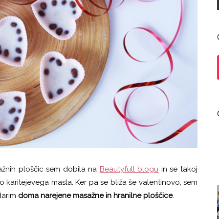
asažnih ploščic sem dobila na
Beautyfull blogu
in se takoj
karitejevega masla. Ker pa se bliža še valentinovo, sem
odarim
doma narejene masažne in hranilne ploščice
.