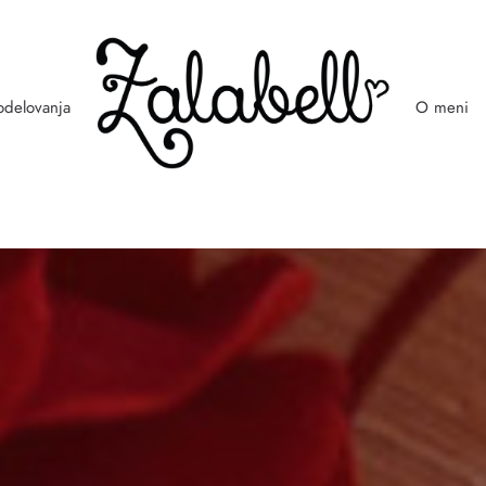
odelovanja
O meni