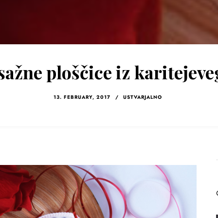
ažne ploščice iz karitejev
13. FEBRUARY, 2017
/
USTVARJALNO