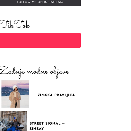
FOLLOW ME ON INSTAGRAM
TikTok
Zadnje modne objave
ZIMSKA PRAVLJICA
STREET SIGNAL –
SINSAY