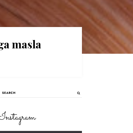
ega masla
Primary
SEARCH
Sidebar
Instagram