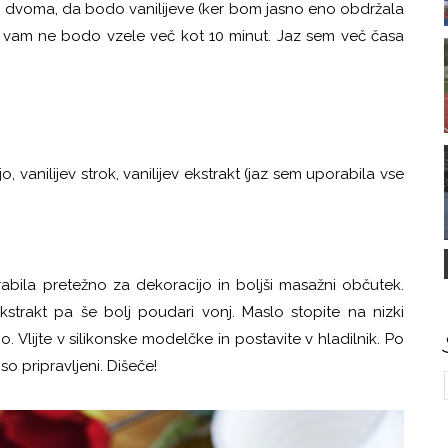
lo dvoma, da bodo vanilijeve (ker bom jasno eno obdržala
iti, vam ne bodo vzele več kot 10 minut. Jaz sem več časa
ijo, vanilijev strok, vanilijev ekstrakt (jaz sem uporabila vse
rabila pretežno za dekoracijo in boljši masažni občutek.
v ekstrakt pa še bolj poudari vonj. Maslo stopite na nizki
jo. Vlijte v silikonske modelčke in postavite v hladilnik. Po
o pripravljeni. Dišeče!