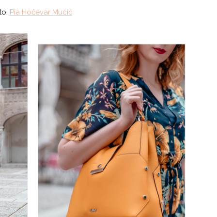
to:
Pia Hočevar Mucić