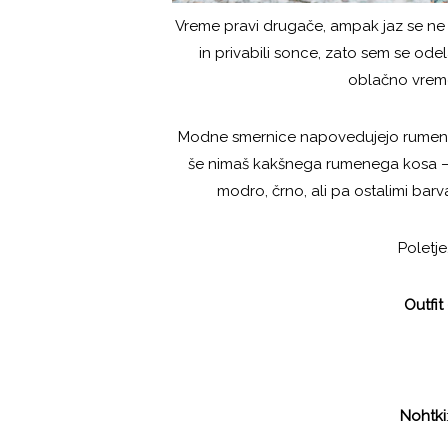
Vreme pravi drugače, ampak jaz se n
in privabili sonce, zato sem se ode
oblačno vreme
Modne smernice napovedujejo rumeno b
še nimaš kakšnega rumenega kosa – 
modro, črno, ali pa ostalimi barv
Poletje
Outfit
Nohtki