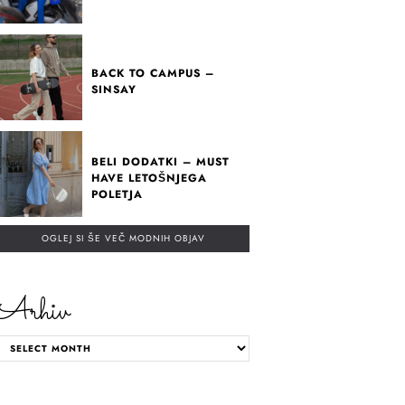
BACK TO CAMPUS –
SINSAY
BELI DODATKI – MUST
HAVE LETOŠNJEGA
POLETJA
OGLEJ SI ŠE VEČ MODNIH OBJAV
Arhiv
ARHIV