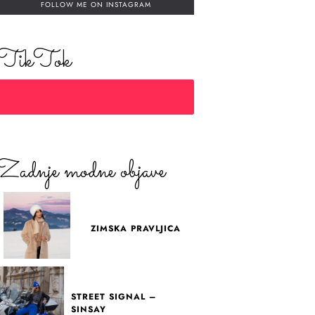
FOLLOW ME ON INSTAGRAM
TikTok
Zadnje modne objave
ZIMSKA PRAVLJICA
STREET SIGNAL –
SINSAY