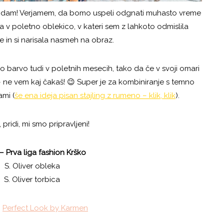
e dam! Verjamem, da bomo uspeli odgnati muhasto vreme
la v poletno oblekico, v kateri sem z lahkoto odmislila
 in si narisala nasmeh na obraz.
arvo tudi v poletnih mesecih, tako da če v svoji omari
ne vem kaj čakaš! 😉 Super je za kombiniranje s temno
ami (
še ena ideja pisan stajling z rumeno – klik, klik
).
, pridi, mi smo pripravljeni!
 – Prva liga fashion Krško
S. Oliver obleka
S. Oliver torbica
:
Perfect Look by Karmen