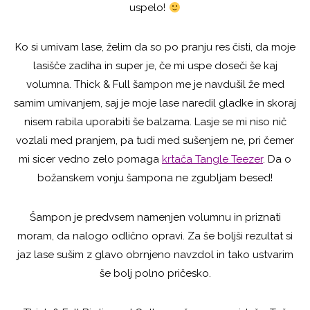
uspelo!
Ko si umivam lase, želim da so po pranju res čisti, da moje
lasišče zadiha in super je, če mi uspe doseči še kaj
volumna. Thick & Full šampon me je navdušil že med
samim umivanjem, saj je moje lase naredil gladke in skoraj
nisem rabila uporabiti še balzama. Lasje se mi niso nič
vozlali med pranjem, pa tudi med sušenjem ne, pri čemer
mi sicer vedno zelo pomaga
krtača Tangle Teezer
. Da o
božanskem vonju šampona ne zgubljam besed!
Šampon je predvsem namenjen volumnu in priznati
moram, da nalogo odlično opravi. Za še boljši rezultat si
jaz lase sušim z glavo obrnjeno navzdol in tako ustvarim
še bolj polno pričesko.