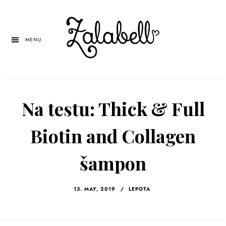
Skip
Skip
Skip
to
to
to
main
primary
left
MENU
content
sidebar
navigation
Na testu: Thick & Full
Biotin and Collagen
šampon
13. MAY, 2019
/
LEPOTA