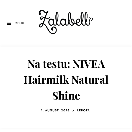
Skip
Skip
Skip
to
to
to
main
primary
left
MENU
content
sidebar
navigation
Na testu: NIVEA
Hairmilk Natural
Shine
1. AUGUST, 2018
/
LEPOTA