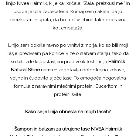
linijo Nivea Hairmilk, ki je kar kričala: “Zala, preizkusi me!” In
usoda je bila zapečatena. Komaj sem čakala, da jo
preizkusim in upala, da bo tudi vsebina tako obetavna
kot embalaža.
Linijo sem odkrila ravno po vrnitvi z morja, ko so bili moji
lasje, predvsem pa konice, v zelo slabem stanju, tako da
so bili izdelki postavljeni pred velik test. Linija
Hairmilk
Natural Shine
namreč zagotavlja dolgotrajno zdrave,
voljne in čudovito sijoče lase. To omogoča negovalna
formula z naravnimi mlečnimi proteini, Euceritom in
proteini svile.
Kako se je linija obnesla na mojih laseh?
Šampon in balzam za utrujene lase NIVEA Hairmilk