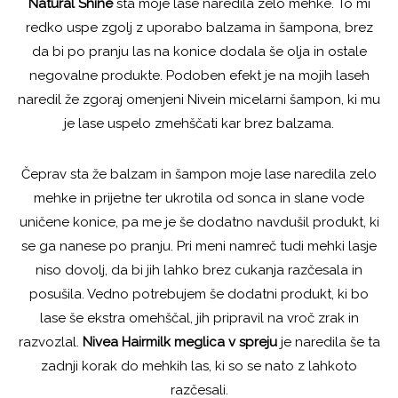
Natural Shine
sta moje lase naredila zelo mehke. To mi
redko uspe zgolj z uporabo balzama in šampona, brez
da bi po pranju las na konice dodala še olja in ostale
negovalne produkte. Podoben efekt je na mojih laseh
naredil že zgoraj omenjeni Nivein micelarni šampon, ki mu
je lase uspelo zmehščati kar brez balzama.
Čeprav sta že balzam in šampon moje lase naredila zelo
mehke in prijetne ter ukrotila od sonca in slane vode
uničene konice, pa me je še dodatno navdušil produkt, ki
se ga nanese po pranju. Pri meni namreč tudi mehki lasje
niso dovolj, da bi jih lahko brez cukanja razčesala in
posušila. Vedno potrebujem še dodatni produkt, ki bo
lase še ekstra omehščal, jih pripravil na vroč zrak in
razvozlal.
Nivea Hairmilk meglica v spreju
je naredila še ta
zadnji korak do mehkih las, ki so se nato z lahkoto
razčesali.