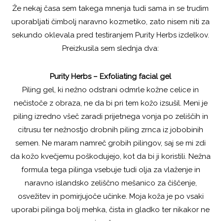
Že nekaj časa sem takega mnenja tudi sama in se trudim
uporabljati čimbolj naravno kozmetiko, zato nisem niti za
sekundo oklevala pred testiranjem Purity Herbs izdelkov.
Preizkusila sem slednja dva:
Purity Herbs – Exfoliating facial gel
Piling gel, ki nežno odstrani odmrle kožne celice in
nečistoče z obraza, ne da bi pri tem kožo izsušil. Meni je
piling izredno všeč zaradi prijetnega vonja po zeliščih in
citrusu ter nežnostjo drobnih piling zrnca iz jobobinih
semen. Ne maram namreč grobih pilingov, saj se mi zdi
da kožo kvečjemu poškodujejo, kot da bi ji koristili. Nežna
formula tega pilinga vsebuje tudi olja za vlaženje in
naravno islandsko zeliščno mešanico za čiščenje,
osvežitev in pomirjujoče učinke. Moja koža je po vsaki
uporabi pilinga bolj mehka, čista in gladko ter nikakor ne