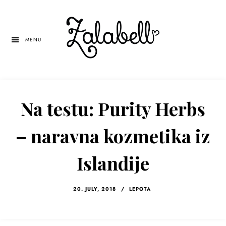
Skip
Skip
Skip
to
to
to
main
primary
left
MENU
content
sidebar
navigation
Na testu: Purity Herbs
– naravna kozmetika iz
Islandije
20. JULY, 2018
/
LEPOTA