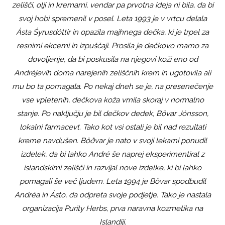
zelišči, olji in kremami, vendar pa prvotna ideja ni bila, da bi
svoj hobi spremenil v posel. Leta 1993 je v vrtcu delala
Ásta Śyrusdóttir in opazila majhnega dečka, ki je trpel za
resnimi ekcemi in izpuščaji. Prosila je dečkovo mamo za
dovoljenje, da bi poskusila na njegovi koži eno od
Andréjevih doma narejenih zeliščnih krem in ugotovila ali
mu bo ta pomagala. Po nekaj dneh se je, na presenečenje
vse vpletenih, dečkova koža vrnila skoraj v normalno
stanje. Po naključju je bil dečkov dedek, Bövar Jónsson,
lokalni farmacevt. Tako kot vsi ostali je bil nad rezultati
kreme navdušen. Böðvar je nato v svoji lekarni ponudil
izdelek, da bi lahko André še naprej eksperimentiral z
islandskimi zelišči in razvijal nove izdelke, ki bi lahko
pomagali še več ljudem. Leta 1994 je Bövar spodbudil
Andréa in Ásto, da odpreta svoje podjetje. Tako je nastala
organizacija Purity Herbs, prva naravna kozmetika na
Islandiji.