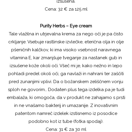
izsušena.
Cena: 32 € za 125 ml
Purity Herbs – Eye cream
Tale vlažilna in utrjevalna krema za nego oči je pa čisto
crkljanje. Vsebuje rastlinske izvlečke, eterična olja in olje
pšeničnih kalčkov, ki ima visoko vsebnost naravnega
vitamina E, kar zmanjšuje tveganje za nastanek gub in
izsušene kože okoli oči. Všeč mi je, kako nežno in lepo
pohladi predel okoli oči, ga navlaži in nahrani ter zaščiti
pred zunanjimi vplivi. Da o božanskem zeliščnem vonju
sploh ne govorim… Dodaten plus tega izdelka pa je tudi
embalaža, ki omogoča, da v produkt ne zahajamo s prsti
in ne vnašamo bakterij in umazanije. Z inovativnim
patentom namreč izdelek izstisnemo iz posodice
podobno kot iz tube (fotka spodaj).
Cena: 31 € za 30 ml