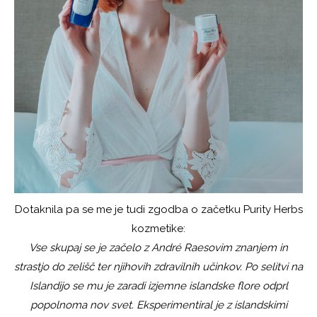
Dotaknila pa se me je tudi zgodba o začetku Purity Herbs
kozmetike:
Vse skupaj se je začelo z André Raesovim znanjem in
strastjo do zelišč ter njihovih zdravilnih učinkov. Po selitvi na
Islandijo se mu je zaradi izjemne islandske flore odprl
popolnoma nov svet. Eksperimentiral je z islandskimi