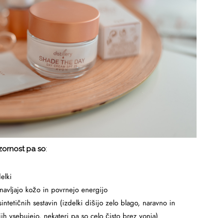
ozornost pa so
:
elki
bnavljajo kožo in povrnejo energijo
sintetičnih sestavin (izdelki dišijo zelo blago, naravno in
jih vsebujejo, nekateri pa so celo čisto brez vonja)