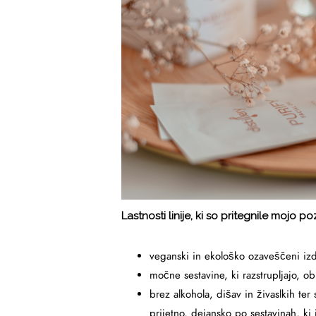
Lastnosti linije, ki so pritegnile mojo p
veganski in ekološko ozaveščeni izd
močne sestavine, ki razstrupljajo, o
brez alkohola, dišav in živaslkih ter 
prijetno, dejansko po sestavinah, ki 