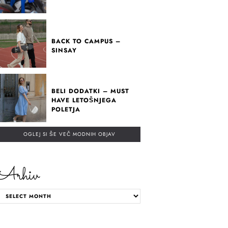
BACK TO CAMPUS –
SINSAY
BELI DODATKI – MUST
HAVE LETOŠNJEGA
POLETJA
OGLEJ SI ŠE VEČ MODNIH OBJAV
Arhiv
ARHIV