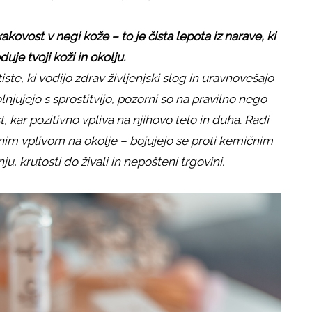
kakovost v negi kože – to je čista lepota iz narave, ki
uje tvoji koži in okolju.
tiste, ki vodijo zdrav življenjski slog in uravnovešajo
lnjujejo s sprostitvijo, pozorni so na pravilno nego
t, kar pozitivno vpliva na njihovo telo in duha. Radi
vnim vplivom na okolje – bojujejo se proti kemičnim
, krutosti do živali in nepošteni trgovini.