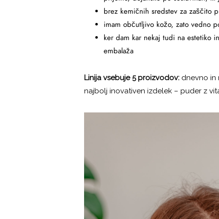
brez kemičnih sredstev za zaščito 
imam občutljivo kožo, zato vedno po
ker dam kar nekaj tudi na estetiko i
embalaža
Linija vsebuje 5 proizvodov:
dnevno in 
najbolj inovativen izdelek – puder z v