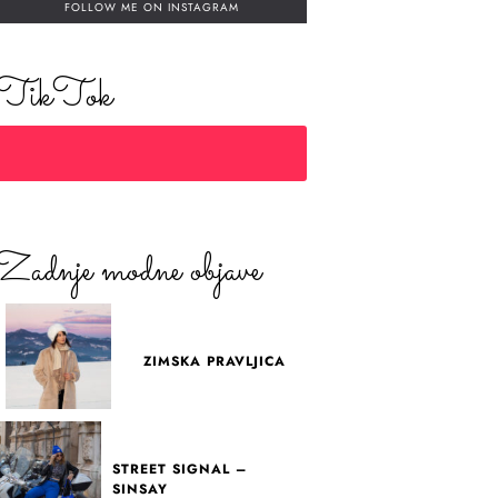
FOLLOW ME ON INSTAGRAM
TikTok
Zadnje modne objave
ZIMSKA PRAVLJICA
STREET SIGNAL –
SINSAY