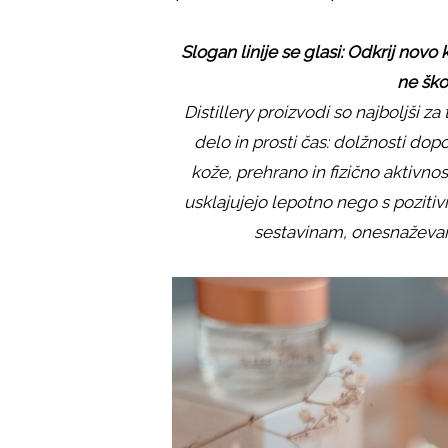
Slogan linije se glasi: Odkrij novo 
ne škod
Distillery proizvodi so najboljši za 
delo in prosti čas: dolžnosti dopo
kože, prehrano in fizično aktivnos
usklajujejo lepotno nego s poziti
sestavinam, onesnaževanju