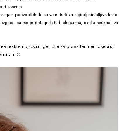
pred soncem
segam po izdelkih, ki so varni tudi za najbolj občutljivo kožo
n izgled, pa me je pritegnila tudi elegantna, okolju neškodljiva
nočno kremo, čistilni gel, olje za obraz ter meni osebno
itaminom C