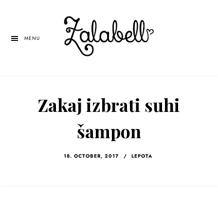
Skip
Skip
Skip
to
to
to
main
primary
left
MENU
content
sidebar
navigation
Zakaj izbrati suhi
šampon
18. OCTOBER, 2017
/
LEPOTA