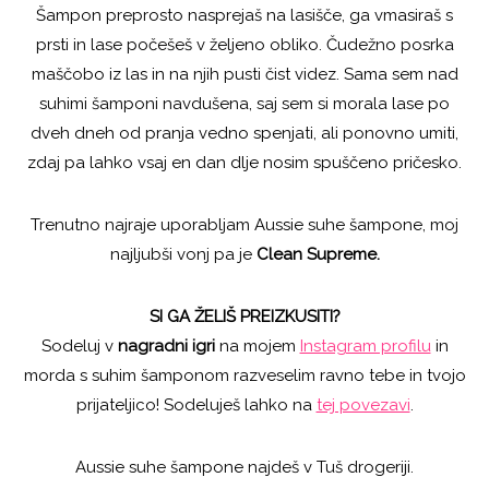
Šampon preprosto nasprejaš na lasišče, ga vmasiraš s
prsti in lase počešeš v željeno obliko. Čudežno posrka
maščobo iz las in na njih pusti čist videz. Sama sem nad
suhimi šamponi navdušena, saj sem si morala lase po
dveh dneh od pranja vedno spenjati, ali ponovno umiti,
zdaj pa lahko vsaj en dan dlje nosim spuščeno pričesko.
Trenutno najraje uporabljam Aussie suhe šampone, moj
najljubši vonj pa je
Clean Supreme.
SI GA ŽELIŠ PREIZKUSITI?
Sodeluj v
nagradni igri
na mojem
Instagram profilu
in
morda s suhim šamponom razveselim ravno tebe in tvojo
prijateljico! Sodeluješ lahko na
tej povezavi
.
Aussie suhe šampone najdeš v Tuš drogeriji.