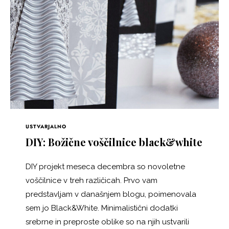
USTVARJALNO
DIY: Božične voščilnice black&white
DIY projekt meseca decembra so novoletne
voščilnice v treh različicah. Prvo vam
predstavljam v današnjem blogu, poimenovala
sem jo Black&White. Minimalistični dodatki
srebrne in preproste oblike so na njih ustvarili