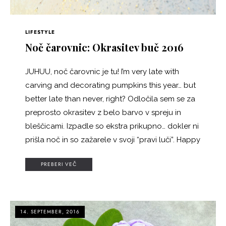
LIFESTYLE
Noč čarovnic: Okrasitev buč 2016
JUHUU, noč čarovnic je tu! I’m very late with
carving and decorating pumpkins this year… but
better late than never, right? Odločila sem se za
preprosto okrasitev z belo barvo v spreju in
bleščicami. Izpadle so ekstra prikupno… dokler ni
prišla noč in so zažarele v svoji “pravi luči”. Happy
PREBERI VEČ
14. SEPTEMBER, 2016