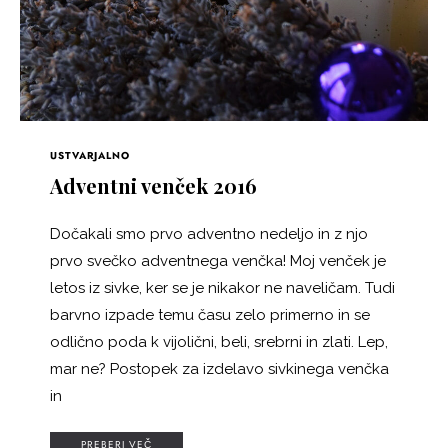
USTVARJALNO
Adventni venček 2016
Dočakali smo prvo adventno nedeljo in z njo
prvo svečko adventnega venčka! Moj venček je
letos iz sivke, ker se je nikakor ne naveličam. Tudi
barvno izpade temu času zelo primerno in se
odlično poda k vijolični, beli, srebrni in zlati. Lep,
mar ne? Postopek za izdelavo sivkinega venčka
in
PREBERI VEČ