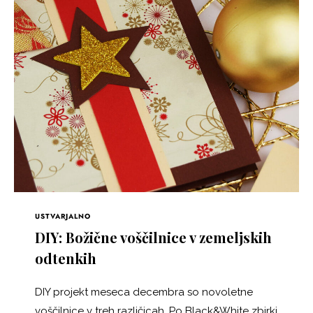
USTVARJALNO
DIY: Božične voščilnice v zemeljskih
odtenkih
DIY projekt meseca decembra so novoletne
voščilnice v treh različicah. Po Black&White zbirki