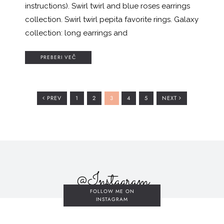
instructions). Swirl twirl and blue roses earrings
collection. Swirl twirl pepita favorite rings. Galaxy
collection: long earrings and
PREBERI VEČ
GO
GO
GO
GO
GO
PREV
1
2
3
4
5
NEXT
TO
TO
TO
TO
TO
PAGE
PAGE
PAGE
PAGE
PAGE
@Instagram
FOLLOW ME ON
INSTAGRAM