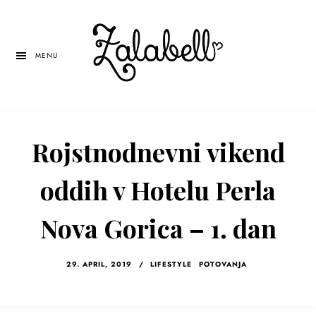
Skip
Skip
Skip
to
to
to
main
primary
left
MENU
content
sidebar
navigation
Rojstnodnevni vikend
oddih v Hotelu Perla
Nova Gorica – 1. dan
29. APRIL, 2019
/
LIFESTYLE
POTOVANJA