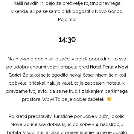
našli navdih in idejo za preživetje rojstnodnevnega
vikenda, ali pa se samo prišli pogostit v Novo Gorico.
Pojdimo!
14:30
Najin vikend oddih se je začel v petek popoldne, ko sva
po udobni enourni vožnji prispela pred
Hotel Perla v Novi
Gorici
. Že takoj se je zgodilo nekaj, česar nisem še nikoli
doživela: pričakal naju je valet, to je zaposleni hotela, ki
prevzame tvoj avto, da se ne trudiš z iskanjem parkirnega
prostora. Wow! To pa je dober začetek.
Po kratki predstavitvi turistične ponudbe v bližnji okolici
Nove Gorice sva dobila ključ do sobe v 4. nadstropju
hotela. V sobi me je čakalo presenečenje, ki me je pustilo