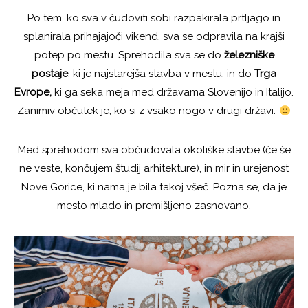
Po tem, ko sva v čudoviti sobi razpakirala prtljago in
splanirala prihajajoči vikend, sva se odpravila na krajši
potep po mestu. Sprehodila sva se do
železniške
postaje
, ki je najstarejša stavba v mestu, in do
Trga
Evrope,
ki ga seka meja med državama Slovenijo in Italijo.
Zanimiv občutek je, ko si z vsako nogo v drugi državi.
Med sprehodom sva občudovala okoliške stavbe (če še
ne veste, končujem študij arhitekture), in mir in urejenost
Nove Gorice, ki nama je bila takoj všeč. Pozna se, da je
mesto mlado in premišljeno zasnovano.