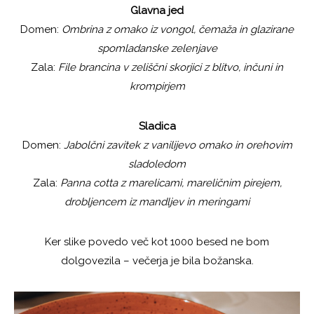
Glavna jed
Domen:
Ombrina z omako iz vongol, čemaža in glazirane
spomladanske zelenjave
Zala:
File brancina v zeliščni skorjici z blitvo, inčuni in
krompirjem
Sladica
Domen:
Jabolčni zavitek z vanilijevo omako in orehovim
sladoledom
Zala:
Panna cotta z marelicami, mareličnim pirejem,
drobljencem iz mandljev in meringami
Ker slike povedo več kot 1000 besed ne bom
dolgovezila – večerja je bila božanska.