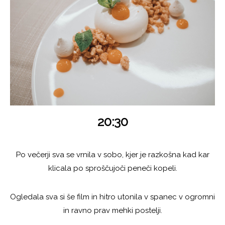
20:30
Po večerji sva se vrnila v sobo, kjer je razkošna kad kar
klicala po sproščujoči peneči kopeli.
Ogledala sva si še film in hitro utonila v spanec v ogromni
in ravno prav mehki postelji.