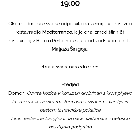
19:00
Okoli sedme ure sva se odpravila na večerjo v prestižno
restavracijo
Mediterraneo
, ki je ena izmed štirih (!!)
restavracij v Hotelu Perla in deluje pod vodstvom chefa
Matjaža Šinigoja
.
Izbrala sva si naslednje jedi:
Predjed
Domen:
Ocvrte kozice v koruznih drobtinah s krompirjevo
kremo s kakavovim maslom arimatiziranim z vanilijo in
pestom iz travniške pokalice
Zala:
Testenine tortiglioni na način karbonara z beluši in
hrustljavo podgrlino