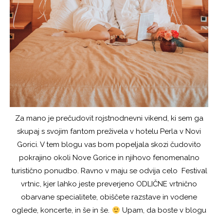
Za mano je prečudovit rojstnodnevni vikend, ki sem ga
skupaj s svojim fantom preživela v hotelu Perla v Novi
Gorici. V tem blogu vas bom popeljala skozi čudovito
pokrajino okoli Nove Gorice in njihovo fenomenalno
turistično ponudbo. Ravno v maju se odvija celo Festival
vrtnic, kjer lahko jeste preverjeno ODLIČNE vrtnično
obarvane specialitete, obiščete razstave in vodene
oglede, koncerte, in še in še.
Upam, da boste v blogu