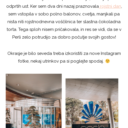
odprtih ust. Ker sem dva dni nazaj praznovala
rojstni dan
,
sem vstopila v sobo polno balonov, cvetja, manjkali pa
nista niti rojstnodnevna voščilnica ter slastna čokoladna
torta. Tega sploh nisem pričakovala, in res se vidi, da se v
Perli zelo potrudijo za dobro počutje svojih gostov!
Okrasje je bilo seveda treba izkoristiti za nove Instagram
fotke, nekaj utrinkov pa si poglejte spodaj.