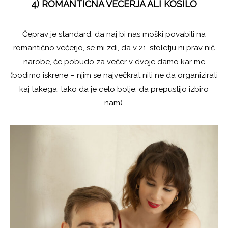
4) ROMANTIČNA VEČERJA ALI KOSILO
Čeprav je standard, da naj bi nas moški povabili na
romantično večerjo, se mi zdi, da v 21. stoletju ni prav nič
narobe, če pobudo za večer v dvoje damo kar me
(bodimo iskrene – njim se največkrat niti ne da organizirati
kaj takega, tako da je celo bolje, da prepustijo izbiro
nam).