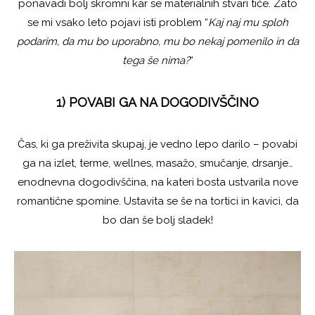
ponavadi bolj skromni kar se materialnih stvari tiče. Zato
se mi vsako leto pojavi isti problem “
Kaj naj mu sploh
podarim, da mu bo uporabno, mu bo nekaj pomenilo in da
tega še nima?
“
1) POVABI GA NA DOGODIVŠČINO
Čas, ki ga preživita skupaj, je vedno lepo darilo – povabi
ga na izlet, terme, wellnes, masažo, smučanje, drsanje…
enodnevna dogodivščina, na kateri bosta ustvarila nove
romantične spomine. Ustavita se še na tortici in kavici, da
bo dan še bolj sladek!