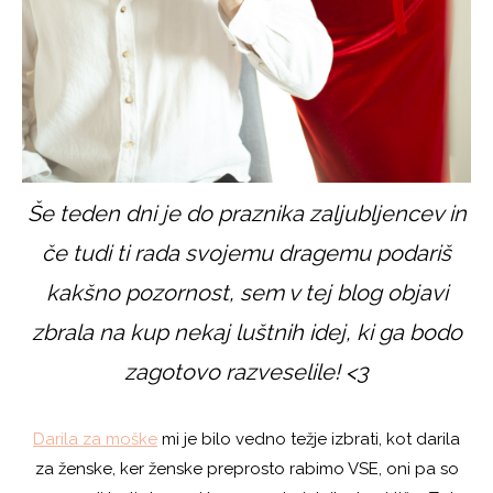
Še teden dni je do praznika zaljubljencev in
če tudi ti rada svojemu dragemu podariš
kakšno pozornost, sem v tej blog objavi
zbrala na kup nekaj luštnih idej, ki ga bodo
zagotovo razveselile! <3
Darila za moške
mi je bilo vedno težje izbrati, kot darila
za ženske, ker ženske preprosto rabimo VSE, oni pa so