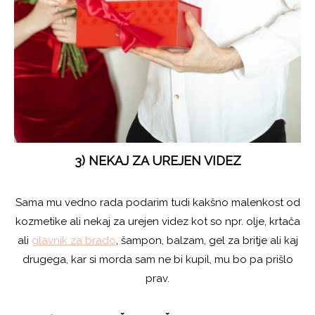
3) NEKAJ ZA UREJEN VIDEZ
Sama mu vedno rada podarim tudi kakšno malenkost od
kozmetike ali nekaj za urejen videz kot so npr. olje, krtača
ali
glavnik za brado
, šampon, balzam, gel za britje ali kaj
drugega, kar si morda sam ne bi kupil, mu bo pa prišlo
prav.