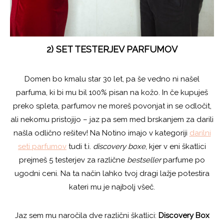
2) SET TESTERJEV PARFUMOV
Domen bo kmalu star 30 let, pa še vedno ni našel
parfuma, ki bi mu bil 100% pisan na kožo. In če kupuješ
preko spleta, parfumov ne moreš povonjat in se odločit,
ali nekomu pristojijo – jaz pa sem med brskanjem za darili
našla odlično rešitev! Na Notino imajo v kategoriji
darilni
seti parfumov
tudi t.i.
discovery boxe
, kjer v eni škatlici
prejmeš 5 testerjev za različne
bestseller
parfume po
ugodni ceni. Na ta način lahko tvoj dragi lažje potestira
kateri mu je najbolj všeč.
Jaz sem mu naročila dve različni škatlici:
Discovery Box