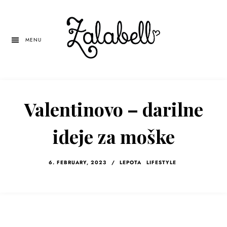
Skip
Skip
Skip
to
to
to
main
primary
left
MENU
content
sidebar
navigation
Valentinovo – darilne
ideje za moške
6. FEBRUARY, 2023
/
LEPOTA
LIFESTYLE